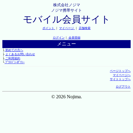
株式会社ノジマ
ノジマ携帯サイト
モバイル会員サイト
ポイント
｜
マイページ
｜
店舗検索
ログイン
｜
会員登録
メニュー
├
初めての方へ
├
よくあるお問い合わせ
├
ご利用規約
└
ﾌﾟﾗｲﾊﾞｼｰﾎﾟﾘｼｰ
ページトップへ
マイページへ
サイトトップへ
ログアウト
© 2026 Nojima.