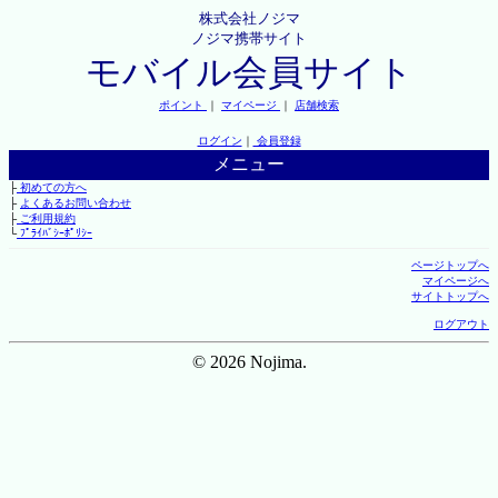
株式会社ノジマ
ノジマ携帯サイト
モバイル会員サイト
ポイント
｜
マイページ
｜
店舗検索
ログイン
｜
会員登録
メニュー
├
初めての方へ
├
よくあるお問い合わせ
├
ご利用規約
└
ﾌﾟﾗｲﾊﾞｼｰﾎﾟﾘｼｰ
ページトップへ
マイページへ
サイトトップへ
ログアウト
© 2026 Nojima.