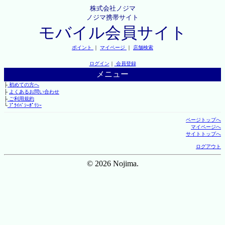
株式会社ノジマ
ノジマ携帯サイト
モバイル会員サイト
ポイント
｜
マイページ
｜
店舗検索
ログイン
｜
会員登録
メニュー
├
初めての方へ
├
よくあるお問い合わせ
├
ご利用規約
└
ﾌﾟﾗｲﾊﾞｼｰﾎﾟﾘｼｰ
ページトップへ
マイページへ
サイトトップへ
ログアウト
© 2026 Nojima.