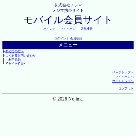
株式会社ノジマ
ノジマ携帯サイト
モバイル会員サイト
ポイント
｜
マイページ
｜
店舗検索
ログイン
｜
会員登録
メニュー
├
初めての方へ
├
よくあるお問い合わせ
├
ご利用規約
└
ﾌﾟﾗｲﾊﾞｼｰﾎﾟﾘｼｰ
ページトップへ
マイページへ
サイトトップへ
ログアウト
© 2026 Nojima.