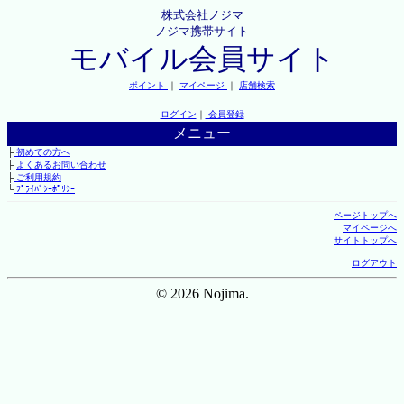
株式会社ノジマ
ノジマ携帯サイト
モバイル会員サイト
ポイント
｜
マイページ
｜
店舗検索
ログイン
｜
会員登録
メニュー
├
初めての方へ
├
よくあるお問い合わせ
├
ご利用規約
└
ﾌﾟﾗｲﾊﾞｼｰﾎﾟﾘｼｰ
ページトップへ
マイページへ
サイトトップへ
ログアウト
© 2026 Nojima.