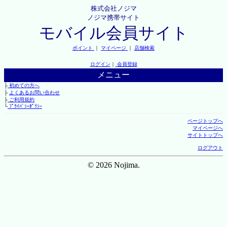
株式会社ノジマ
ノジマ携帯サイト
モバイル会員サイト
ポイント
｜
マイページ
｜
店舗検索
ログイン
｜
会員登録
メニュー
├
初めての方へ
├
よくあるお問い合わせ
├
ご利用規約
└
ﾌﾟﾗｲﾊﾞｼｰﾎﾟﾘｼｰ
ページトップへ
マイページへ
サイトトップへ
ログアウト
© 2026 Nojima.