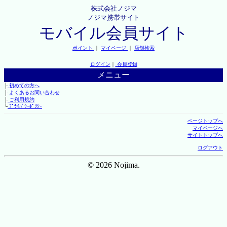
株式会社ノジマ
ノジマ携帯サイト
モバイル会員サイト
ポイント
｜
マイページ
｜
店舗検索
ログイン
｜
会員登録
メニュー
├
初めての方へ
├
よくあるお問い合わせ
├
ご利用規約
└
ﾌﾟﾗｲﾊﾞｼｰﾎﾟﾘｼｰ
ページトップへ
マイページへ
サイトトップへ
ログアウト
© 2026 Nojima.