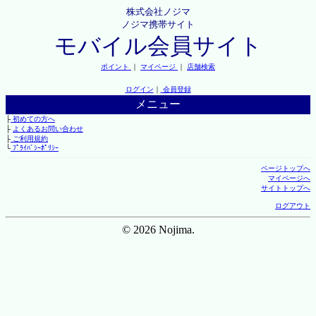
株式会社ノジマ
ノジマ携帯サイト
モバイル会員サイト
ポイント
｜
マイページ
｜
店舗検索
ログイン
｜
会員登録
メニュー
├
初めての方へ
├
よくあるお問い合わせ
├
ご利用規約
└
ﾌﾟﾗｲﾊﾞｼｰﾎﾟﾘｼｰ
ページトップへ
マイページへ
サイトトップへ
ログアウト
© 2026 Nojima.