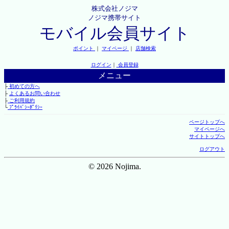
株式会社ノジマ
ノジマ携帯サイト
モバイル会員サイト
ポイント
｜
マイページ
｜
店舗検索
ログイン
｜
会員登録
メニュー
├
初めての方へ
├
よくあるお問い合わせ
├
ご利用規約
└
ﾌﾟﾗｲﾊﾞｼｰﾎﾟﾘｼｰ
ページトップへ
マイページへ
サイトトップへ
ログアウト
© 2026 Nojima.