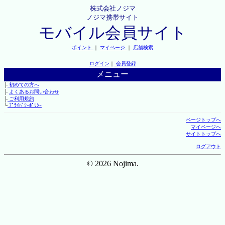
株式会社ノジマ
ノジマ携帯サイト
モバイル会員サイト
ポイント
｜
マイページ
｜
店舗検索
ログイン
｜
会員登録
メニュー
├
初めての方へ
├
よくあるお問い合わせ
├
ご利用規約
└
ﾌﾟﾗｲﾊﾞｼｰﾎﾟﾘｼｰ
ページトップへ
マイページへ
サイトトップへ
ログアウト
© 2026 Nojima.