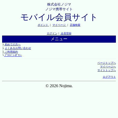
株式会社ノジマ
ノジマ携帯サイト
モバイル会員サイト
ポイント
｜
マイページ
｜
店舗検索
ログイン
｜
会員登録
メニュー
├
初めての方へ
├
よくあるお問い合わせ
├
ご利用規約
└
ﾌﾟﾗｲﾊﾞｼｰﾎﾟﾘｼｰ
ページトップへ
マイページへ
サイトトップへ
ログアウト
© 2026 Nojima.