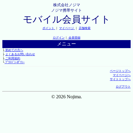
株式会社ノジマ
ノジマ携帯サイト
モバイル会員サイト
ポイント
｜
マイページ
｜
店舗検索
ログイン
｜
会員登録
メニュー
├
初めての方へ
├
よくあるお問い合わせ
├
ご利用規約
└
ﾌﾟﾗｲﾊﾞｼｰﾎﾟﾘｼｰ
ページトップへ
マイページへ
サイトトップへ
ログアウト
© 2026 Nojima.