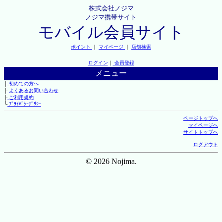
株式会社ノジマ
ノジマ携帯サイト
モバイル会員サイト
ポイント
｜
マイページ
｜
店舗検索
ログイン
｜
会員登録
メニュー
├
初めての方へ
├
よくあるお問い合わせ
├
ご利用規約
└
ﾌﾟﾗｲﾊﾞｼｰﾎﾟﾘｼｰ
ページトップへ
マイページへ
サイトトップへ
ログアウト
© 2026 Nojima.