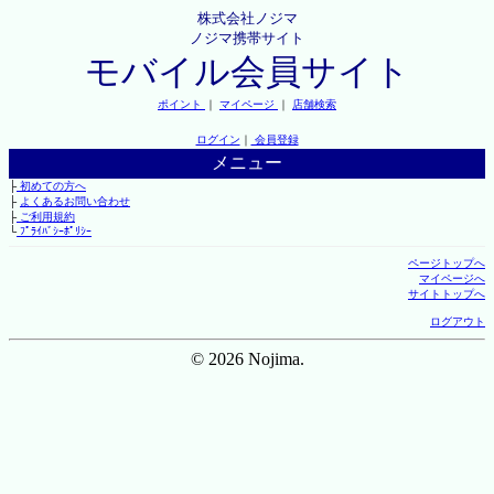
株式会社ノジマ
ノジマ携帯サイト
モバイル会員サイト
ポイント
｜
マイページ
｜
店舗検索
ログイン
｜
会員登録
メニュー
├
初めての方へ
├
よくあるお問い合わせ
├
ご利用規約
└
ﾌﾟﾗｲﾊﾞｼｰﾎﾟﾘｼｰ
ページトップへ
マイページへ
サイトトップへ
ログアウト
© 2026 Nojima.