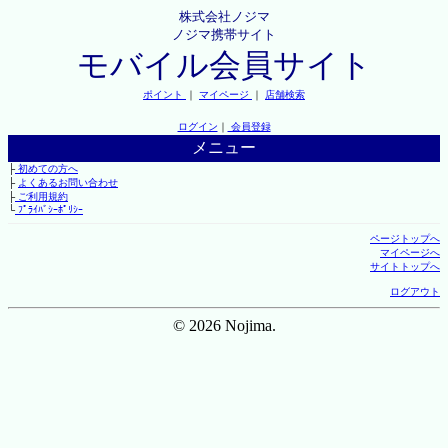
株式会社ノジマ
ノジマ携帯サイト
モバイル会員サイト
ポイント
｜
マイページ
｜
店舗検索
ログイン
｜
会員登録
メニュー
├
初めての方へ
├
よくあるお問い合わせ
├
ご利用規約
└
ﾌﾟﾗｲﾊﾞｼｰﾎﾟﾘｼｰ
ページトップへ
マイページへ
サイトトップへ
ログアウト
© 2026 Nojima.