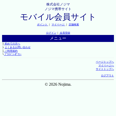
株式会社ノジマ
ノジマ携帯サイト
モバイル会員サイト
ポイント
｜
マイページ
｜
店舗検索
ログイン
｜
会員登録
メニュー
├
初めての方へ
├
よくあるお問い合わせ
├
ご利用規約
└
ﾌﾟﾗｲﾊﾞｼｰﾎﾟﾘｼｰ
ページトップへ
マイページへ
サイトトップへ
ログアウト
© 2026 Nojima.