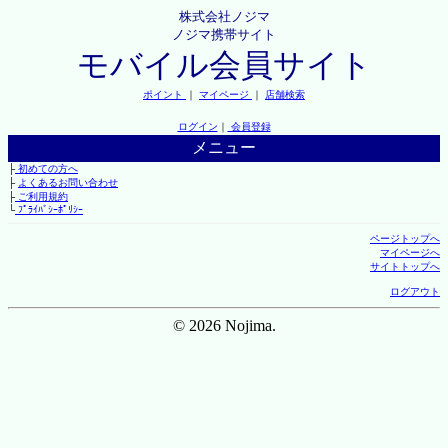
株式会社ノジマ
ノジマ携帯サイト
モバイル会員サイト
ポイント
｜
マイページ
｜
店舗検索
ログイン
｜
会員登録
メニュー
├
初めての方へ
├
よくあるお問い合わせ
├
ご利用規約
└
ﾌﾟﾗｲﾊﾞｼｰﾎﾟﾘｼｰ
ページトップへ
マイページへ
サイトトップへ
ログアウト
© 2026 Nojima.