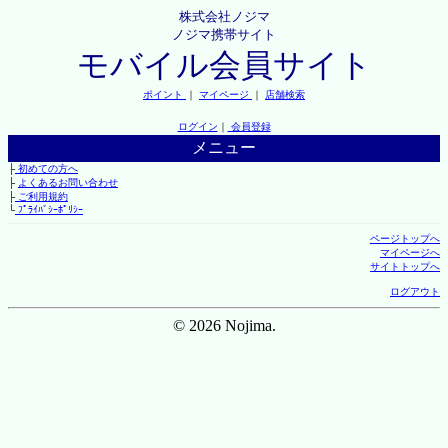
株式会社ノジマ
ノジマ携帯サイト
モバイル会員サイト
ポイント
｜
マイページ
｜
店舗検索
ログイン
｜
会員登録
メニュー
├
初めての方へ
├
よくあるお問い合わせ
├
ご利用規約
└
ﾌﾟﾗｲﾊﾞｼｰﾎﾟﾘｼｰ
ページトップへ
マイページへ
サイトトップへ
ログアウト
© 2026 Nojima.