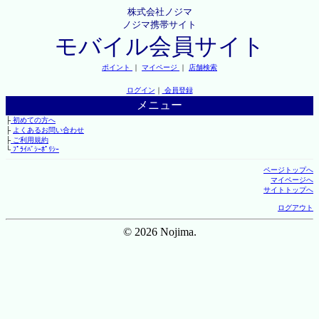
株式会社ノジマ
ノジマ携帯サイト
モバイル会員サイト
ポイント
｜
マイページ
｜
店舗検索
ログイン
｜
会員登録
メニュー
├
初めての方へ
├
よくあるお問い合わせ
├
ご利用規約
└
ﾌﾟﾗｲﾊﾞｼｰﾎﾟﾘｼｰ
ページトップへ
マイページへ
サイトトップへ
ログアウト
© 2026 Nojima.