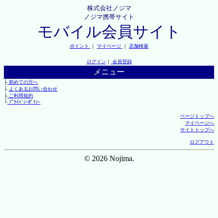
株式会社ノジマ
ノジマ携帯サイト
モバイル会員サイト
ポイント
｜
マイページ
｜
店舗検索
ログイン
｜
会員登録
メニュー
├
初めての方へ
├
よくあるお問い合わせ
├
ご利用規約
└
ﾌﾟﾗｲﾊﾞｼｰﾎﾟﾘｼｰ
ページトップへ
マイページへ
サイトトップへ
ログアウト
© 2026 Nojima.