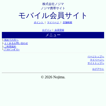
株式会社ノジマ
ノジマ携帯サイト
モバイル会員サイト
ポイント
｜
マイページ
｜
店舗検索
ログイン
｜
会員登録
メニュー
├
初めての方へ
├
よくあるお問い合わせ
├
ご利用規約
└
ﾌﾟﾗｲﾊﾞｼｰﾎﾟﾘｼｰ
ページトップへ
マイページへ
サイトトップへ
ログアウト
© 2026 Nojima.