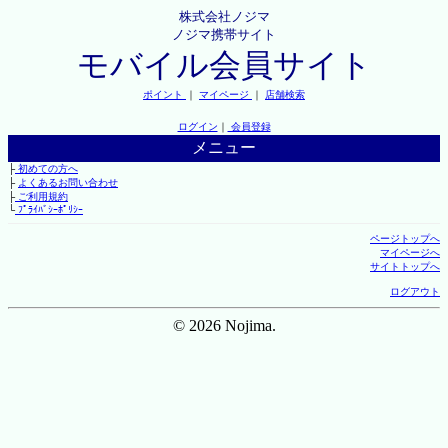
株式会社ノジマ
ノジマ携帯サイト
モバイル会員サイト
ポイント
｜
マイページ
｜
店舗検索
ログイン
｜
会員登録
メニュー
├
初めての方へ
├
よくあるお問い合わせ
├
ご利用規約
└
ﾌﾟﾗｲﾊﾞｼｰﾎﾟﾘｼｰ
ページトップへ
マイページへ
サイトトップへ
ログアウト
© 2026 Nojima.