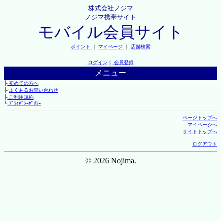
株式会社ノジマ
ノジマ携帯サイト
モバイル会員サイト
ポイント
｜
マイページ
｜
店舗検索
ログイン
｜
会員登録
メニュー
├
初めての方へ
├
よくあるお問い合わせ
├
ご利用規約
└
ﾌﾟﾗｲﾊﾞｼｰﾎﾟﾘｼｰ
ページトップへ
マイページへ
サイトトップへ
ログアウト
© 2026 Nojima.