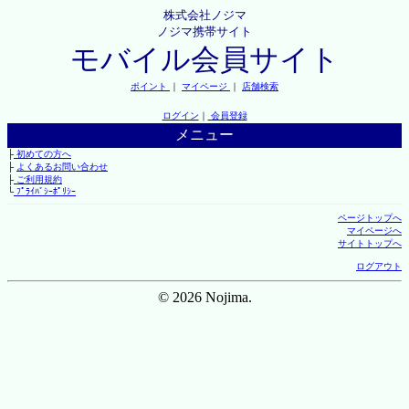
株式会社ノジマ
ノジマ携帯サイト
モバイル会員サイト
ポイント
｜
マイページ
｜
店舗検索
ログイン
｜
会員登録
メニュー
├
初めての方へ
├
よくあるお問い合わせ
├
ご利用規約
└
ﾌﾟﾗｲﾊﾞｼｰﾎﾟﾘｼｰ
ページトップへ
マイページへ
サイトトップへ
ログアウト
© 2026 Nojima.