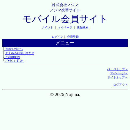
株式会社ノジマ
ノジマ携帯サイト
モバイル会員サイト
ポイント
｜
マイページ
｜
店舗検索
ログイン
｜
会員登録
メニュー
├
初めての方へ
├
よくあるお問い合わせ
├
ご利用規約
└
ﾌﾟﾗｲﾊﾞｼｰﾎﾟﾘｼｰ
ページトップへ
マイページへ
サイトトップへ
ログアウト
© 2026 Nojima.