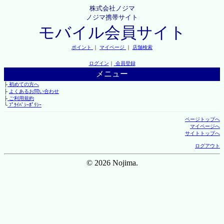
株式会社ノジマ
ノジマ携帯サイト
モバイル会員サイト
ポイント
｜
マイページ
｜
店舗検索
ログイン
｜
会員登録
メニュー
├
初めての方へ
├
よくあるお問い合わせ
├
ご利用規約
└
ﾌﾟﾗｲﾊﾞｼｰﾎﾟﾘｼｰ
ページトップへ
マイページへ
サイトトップへ
ログアウト
© 2026 Nojima.