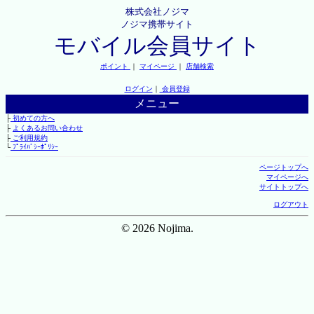
株式会社ノジマ
ノジマ携帯サイト
モバイル会員サイト
ポイント
｜
マイページ
｜
店舗検索
ログイン
｜
会員登録
メニュー
├
初めての方へ
├
よくあるお問い合わせ
├
ご利用規約
└
ﾌﾟﾗｲﾊﾞｼｰﾎﾟﾘｼｰ
ページトップへ
マイページへ
サイトトップへ
ログアウト
© 2026 Nojima.