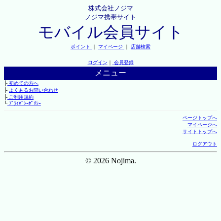
株式会社ノジマ
ノジマ携帯サイト
モバイル会員サイト
ポイント
｜
マイページ
｜
店舗検索
ログイン
｜
会員登録
メニュー
├
初めての方へ
├
よくあるお問い合わせ
├
ご利用規約
└
ﾌﾟﾗｲﾊﾞｼｰﾎﾟﾘｼｰ
ページトップへ
マイページへ
サイトトップへ
ログアウト
© 2026 Nojima.