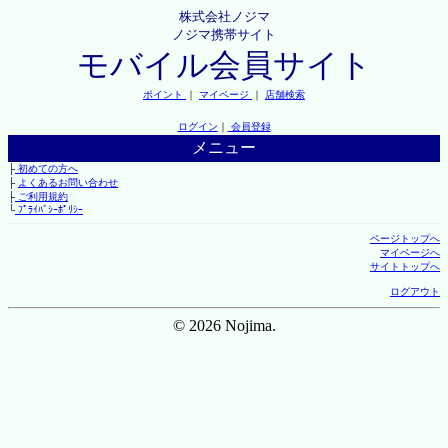
株式会社ノジマ
ノジマ携帯サイト
モバイル会員サイト
ポイント
｜
マイページ
｜
店舗検索
ログイン
｜
会員登録
メニュー
├
初めての方へ
├
よくあるお問い合わせ
├
ご利用規約
└
ﾌﾟﾗｲﾊﾞｼｰﾎﾟﾘｼｰ
ページトップへ
マイページへ
サイトトップへ
ログアウト
© 2026 Nojima.