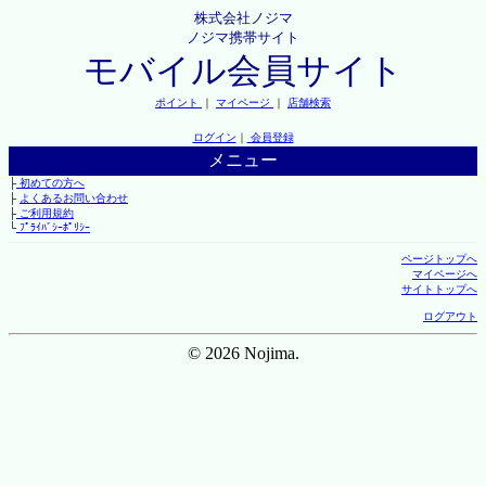
株式会社ノジマ
ノジマ携帯サイト
モバイル会員サイト
ポイント
｜
マイページ
｜
店舗検索
ログイン
｜
会員登録
メニュー
├
初めての方へ
├
よくあるお問い合わせ
├
ご利用規約
└
ﾌﾟﾗｲﾊﾞｼｰﾎﾟﾘｼｰ
ページトップへ
マイページへ
サイトトップへ
ログアウト
© 2026 Nojima.