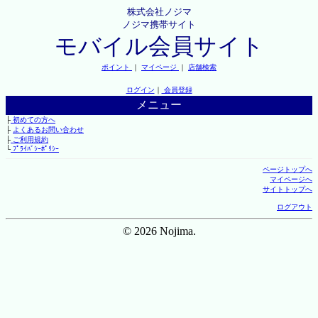
株式会社ノジマ
ノジマ携帯サイト
モバイル会員サイト
ポイント
｜
マイページ
｜
店舗検索
ログイン
｜
会員登録
メニュー
├
初めての方へ
├
よくあるお問い合わせ
├
ご利用規約
└
ﾌﾟﾗｲﾊﾞｼｰﾎﾟﾘｼｰ
ページトップへ
マイページへ
サイトトップへ
ログアウト
© 2026 Nojima.