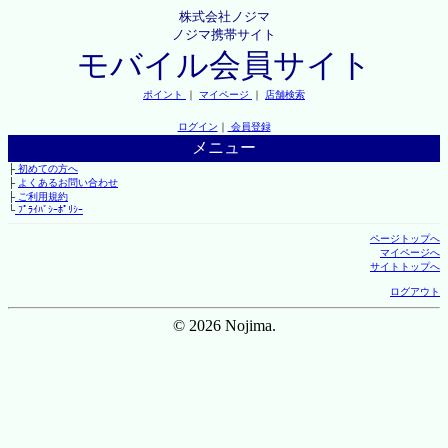
株式会社ノジマ
ノジマ携帯サイト
モバイル会員サイト
ポイント
｜
マイページ
｜
店舗検索
ログイン
｜
会員登録
メニュー
├
初めての方へ
├
よくあるお問い合わせ
├
ご利用規約
└
ﾌﾟﾗｲﾊﾞｼｰﾎﾟﾘｼｰ
ページトップへ
マイページへ
サイトトップへ
ログアウト
© 2026 Nojima.