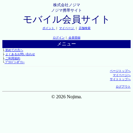
株式会社ノジマ
ノジマ携帯サイト
モバイル会員サイト
ポイント
｜
マイページ
｜
店舗検索
ログイン
｜
会員登録
メニュー
├
初めての方へ
├
よくあるお問い合わせ
├
ご利用規約
└
ﾌﾟﾗｲﾊﾞｼｰﾎﾟﾘｼｰ
ページトップへ
マイページへ
サイトトップへ
ログアウト
© 2026 Nojima.