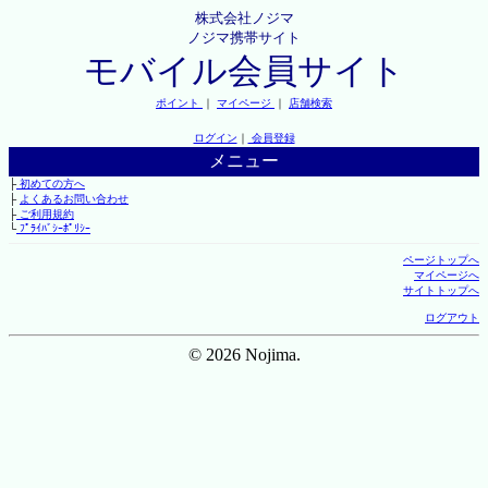
株式会社ノジマ
ノジマ携帯サイト
モバイル会員サイト
ポイント
｜
マイページ
｜
店舗検索
ログイン
｜
会員登録
メニュー
├
初めての方へ
├
よくあるお問い合わせ
├
ご利用規約
└
ﾌﾟﾗｲﾊﾞｼｰﾎﾟﾘｼｰ
ページトップへ
マイページへ
サイトトップへ
ログアウト
© 2026 Nojima.