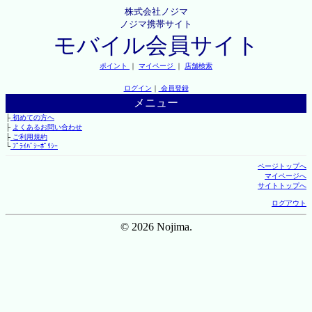
株式会社ノジマ
ノジマ携帯サイト
モバイル会員サイト
ポイント
｜
マイページ
｜
店舗検索
ログイン
｜
会員登録
メニュー
├
初めての方へ
├
よくあるお問い合わせ
├
ご利用規約
└
ﾌﾟﾗｲﾊﾞｼｰﾎﾟﾘｼｰ
ページトップへ
マイページへ
サイトトップへ
ログアウト
© 2026 Nojima.