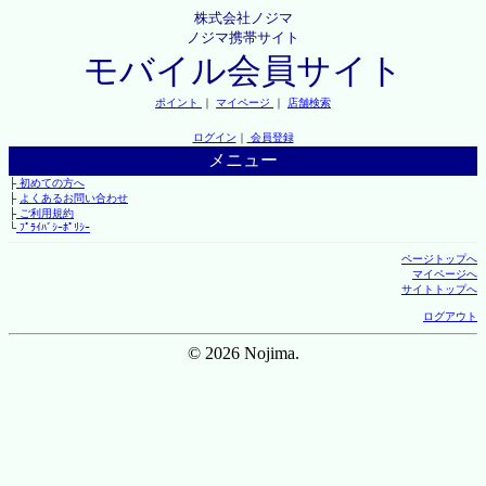
株式会社ノジマ
ノジマ携帯サイト
モバイル会員サイト
ポイント
｜
マイページ
｜
店舗検索
ログイン
｜
会員登録
メニュー
├
初めての方へ
├
よくあるお問い合わせ
├
ご利用規約
└
ﾌﾟﾗｲﾊﾞｼｰﾎﾟﾘｼｰ
ページトップへ
マイページへ
サイトトップへ
ログアウト
© 2026 Nojima.