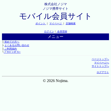
株式会社ノジマ
ノジマ携帯サイト
モバイル会員サイト
ポイント
｜
マイページ
｜
店舗検索
ログイン
｜
会員登録
メニュー
├
初めての方へ
├
よくあるお問い合わせ
├
ご利用規約
└
ﾌﾟﾗｲﾊﾞｼｰﾎﾟﾘｼｰ
ページトップへ
マイページへ
サイトトップへ
ログアウト
© 2026 Nojima.