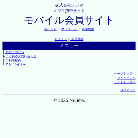
株式会社ノジマ
ノジマ携帯サイト
モバイル会員サイト
ポイント
｜
マイページ
｜
店舗検索
ログイン
｜
会員登録
メニュー
├
初めての方へ
├
よくあるお問い合わせ
├
ご利用規約
└
ﾌﾟﾗｲﾊﾞｼｰﾎﾟﾘｼｰ
ページトップへ
マイページへ
サイトトップへ
ログアウト
© 2026 Nojima.