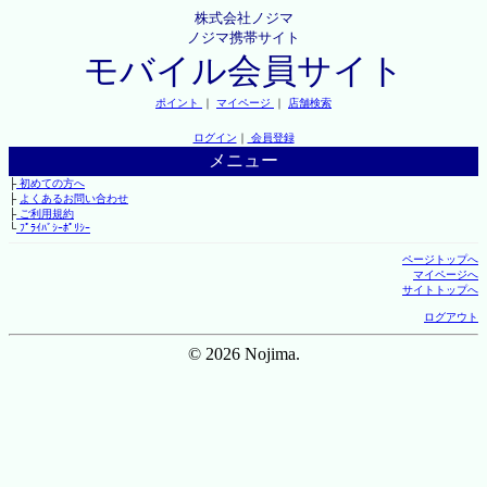
株式会社ノジマ
ノジマ携帯サイト
モバイル会員サイト
ポイント
｜
マイページ
｜
店舗検索
ログイン
｜
会員登録
メニュー
├
初めての方へ
├
よくあるお問い合わせ
├
ご利用規約
└
ﾌﾟﾗｲﾊﾞｼｰﾎﾟﾘｼｰ
ページトップへ
マイページへ
サイトトップへ
ログアウト
© 2026 Nojima.