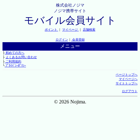
株式会社ノジマ
ノジマ携帯サイト
モバイル会員サイト
ポイント
｜
マイページ
｜
店舗検索
ログイン
｜
会員登録
メニュー
├
初めての方へ
├
よくあるお問い合わせ
├
ご利用規約
└
ﾌﾟﾗｲﾊﾞｼｰﾎﾟﾘｼｰ
ページトップへ
マイページへ
サイトトップへ
ログアウト
© 2026 Nojima.