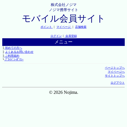
株式会社ノジマ
ノジマ携帯サイト
モバイル会員サイト
ポイント
｜
マイページ
｜
店舗検索
ログイン
｜
会員登録
メニュー
├
初めての方へ
├
よくあるお問い合わせ
├
ご利用規約
└
ﾌﾟﾗｲﾊﾞｼｰﾎﾟﾘｼｰ
ページトップへ
マイページへ
サイトトップへ
ログアウト
© 2026 Nojima.