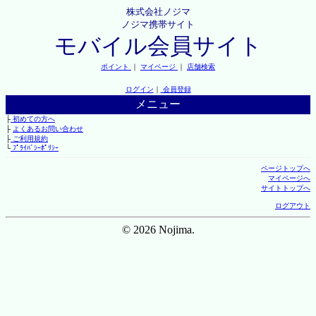
株式会社ノジマ
ノジマ携帯サイト
モバイル会員サイト
ポイント
｜
マイページ
｜
店舗検索
ログイン
｜
会員登録
メニュー
├
初めての方へ
├
よくあるお問い合わせ
├
ご利用規約
└
ﾌﾟﾗｲﾊﾞｼｰﾎﾟﾘｼｰ
ページトップへ
マイページへ
サイトトップへ
ログアウト
© 2026 Nojima.