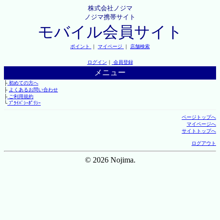
株式会社ノジマ
ノジマ携帯サイト
モバイル会員サイト
ポイント
｜
マイページ
｜
店舗検索
ログイン
｜
会員登録
メニュー
├
初めての方へ
├
よくあるお問い合わせ
├
ご利用規約
└
ﾌﾟﾗｲﾊﾞｼｰﾎﾟﾘｼｰ
ページトップへ
マイページへ
サイトトップへ
ログアウト
© 2026 Nojima.