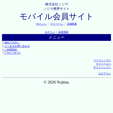
株式会社ノジマ
ノジマ携帯サイト
モバイル会員サイト
ポイント
｜
マイページ
｜
店舗検索
ログイン
｜
会員登録
メニュー
├
初めての方へ
├
よくあるお問い合わせ
├
ご利用規約
└
ﾌﾟﾗｲﾊﾞｼｰﾎﾟﾘｼｰ
ページトップへ
マイページへ
サイトトップへ
ログアウト
© 2026 Nojima.