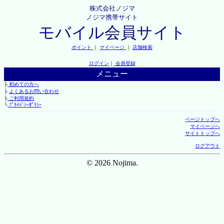
株式会社ノジマ
ノジマ携帯サイト
モバイル会員サイト
ポイント
｜
マイページ
｜
店舗検索
ログイン
｜
会員登録
メニュー
├
初めての方へ
├
よくあるお問い合わせ
├
ご利用規約
└
ﾌﾟﾗｲﾊﾞｼｰﾎﾟﾘｼｰ
ページトップへ
マイページへ
サイトトップへ
ログアウト
© 2026 Nojima.