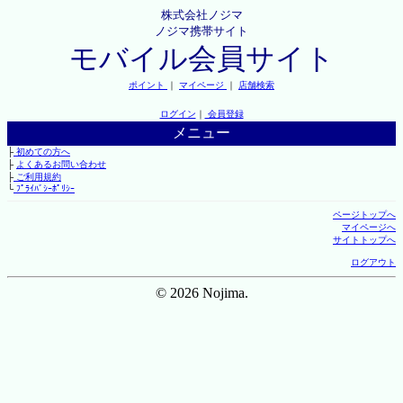
株式会社ノジマ
ノジマ携帯サイト
モバイル会員サイト
ポイント
｜
マイページ
｜
店舗検索
ログイン
｜
会員登録
メニュー
├
初めての方へ
├
よくあるお問い合わせ
├
ご利用規約
└
ﾌﾟﾗｲﾊﾞｼｰﾎﾟﾘｼｰ
ページトップへ
マイページへ
サイトトップへ
ログアウト
© 2026 Nojima.