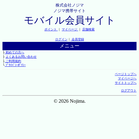
株式会社ノジマ
ノジマ携帯サイト
モバイル会員サイト
ポイント
｜
マイページ
｜
店舗検索
ログイン
｜
会員登録
メニュー
├
初めての方へ
├
よくあるお問い合わせ
├
ご利用規約
└
ﾌﾟﾗｲﾊﾞｼｰﾎﾟﾘｼｰ
ページトップへ
マイページへ
サイトトップへ
ログアウト
© 2026 Nojima.