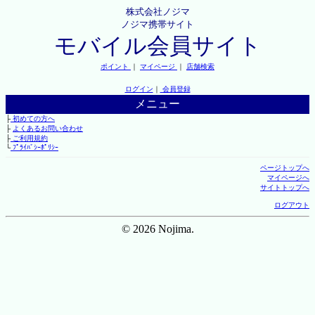
株式会社ノジマ
ノジマ携帯サイト
モバイル会員サイト
ポイント
｜
マイページ
｜
店舗検索
ログイン
｜
会員登録
メニュー
├
初めての方へ
├
よくあるお問い合わせ
├
ご利用規約
└
ﾌﾟﾗｲﾊﾞｼｰﾎﾟﾘｼｰ
ページトップへ
マイページへ
サイトトップへ
ログアウト
© 2026 Nojima.