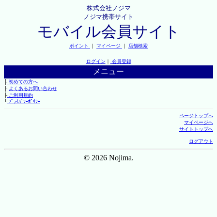
株式会社ノジマ
ノジマ携帯サイト
モバイル会員サイト
ポイント
｜
マイページ
｜
店舗検索
ログイン
｜
会員登録
メニュー
├
初めての方へ
├
よくあるお問い合わせ
├
ご利用規約
└
ﾌﾟﾗｲﾊﾞｼｰﾎﾟﾘｼｰ
ページトップへ
マイページへ
サイトトップへ
ログアウト
© 2026 Nojima.