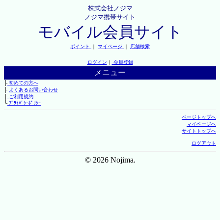
株式会社ノジマ
ノジマ携帯サイト
モバイル会員サイト
ポイント
｜
マイページ
｜
店舗検索
ログイン
｜
会員登録
メニュー
├
初めての方へ
├
よくあるお問い合わせ
├
ご利用規約
└
ﾌﾟﾗｲﾊﾞｼｰﾎﾟﾘｼｰ
ページトップへ
マイページへ
サイトトップへ
ログアウト
© 2026 Nojima.